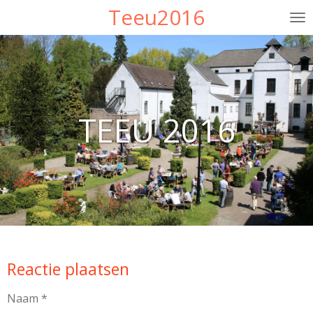
Teeu2016
Ga
direct
naar
de
hoofdinhoud
TEEU 2016
Reactie plaatsen
Naam *